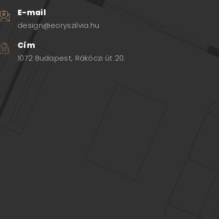
E-mail
design@eoryszilvia.hu
Cím
1072 Budapest, Rákóczi út 20.