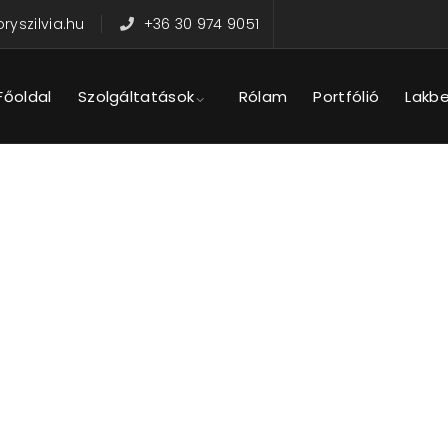
yszilvia.hu
+36 30 974 9051
Főoldal
Szolgáltatások
Rólam
Portfólió
Lakb
LAKBERENDEZÉS BLOG
ktikus megoldásokról – minden, amire szükséged lehet egy