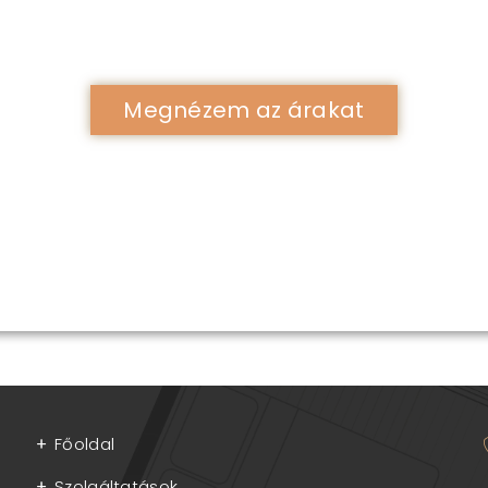
eg többet az általam nyújtott
lakberendezési szolgálta
Megnézem az árakat
Főoldal
Szolgáltatások