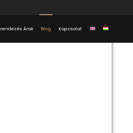
erendezés Árak
Blog
Kapcsolat
 harmonikus otthon megteremtéséhez.