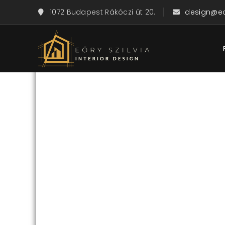
1072 Budapest Rákóczi út 20.
design@eor
Lakberendezésről, stílusról és pra