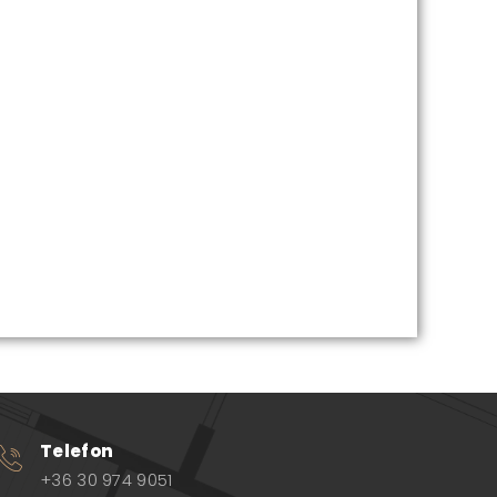
tás csomagokról
és azoknak árairól!
Telefon
+36 30 974 9051