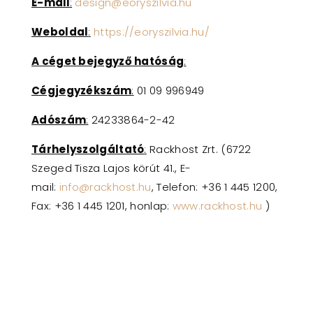
E-mail
:
design@eoryszilvia.hu
Weboldal
:
https://eoryszilvia.hu/
A céget bejegyző hatóság
:
Cégjegyzékszám
:
01 09 996949
Adószám
:
24233864-2-42
Tárhelyszolgáltató
:
Rackhost Zrt. (6722
Szeged Tisza Lajos körút 41., E-
mail:
info@rackhost.hu
, Telefon: +36 1 445 1200,
Fax: +36 1 445 1201, honlap:
www.rackhost.hu
)