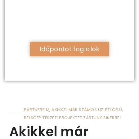
megválaszolom a felmerülő
kérdéseidet, és megszervezzük a
további lépéseket.
Időpontot foglalok
PARTNEREIM, AKIKKEL MÁR SZÁMOS ÜZLETI CÉLŰ,
BELSŐÉPÍTÉSZETI PROJEKTET ZÁRTUNK SIKERREL
Akikkel már