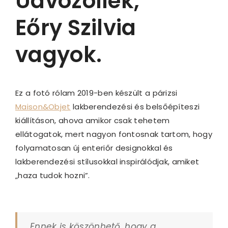
Üdvözöllek,
Eőry Szilvia
vagyok.
Ez a fotó rólam 2019-ben készült a párizsi
Maison&Objet
lakberendezési és belsőépíteszi
kiállításon, ahova amikor csak tehetem
ellátogatok, mert nagyon fontosnak tartom, hogy
folyamatosan új enteriőr designokkal és
lakberendezési stílusokkal inspirálódjak, amiket
„haza tudok hozni”.
Ennek is köszönhető, hogy a