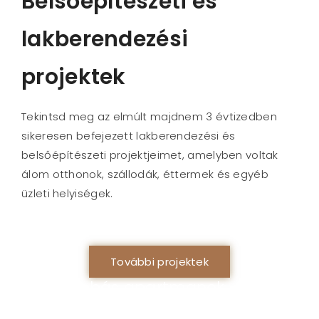
Belsőépítészeti és
lakberendezési
projektek
Tekintsd meg az elmúlt majdnem 3 évtizedben
sikeresen befejezett lakberendezési és
belsőépítészeti projektjeimet, amelyben voltak
álom otthonok, szállodák, éttermek és egyéb
üzleti helyiségek.
További projektek
3 szobás apartmanok