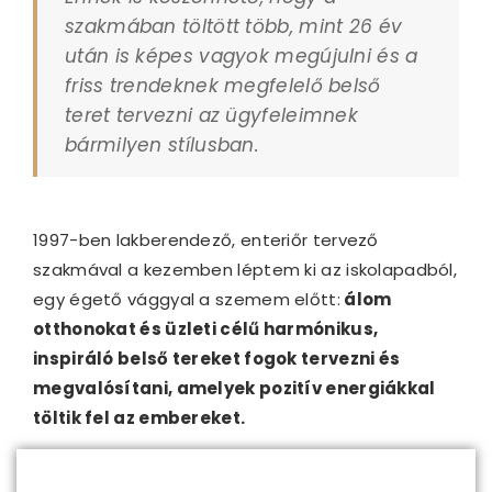
szakmában töltött több, mint 26 év
után is képes vagyok megújulni és a
friss trendeknek megfelelő belső
teret tervezni az ügyfeleimnek
bármilyen stílusban.
1997-ben lakberendező, enteriőr tervező
szakmával a kezemben léptem ki az iskolapadból,
egy égető vággyal a szemem előtt:
álom
otthonokat és üzleti célű harmónikus,
inspiráló belső tereket fogok tervezni és
megvalósítani, amelyek pozitív energiákkal
töltik fel az embereket.