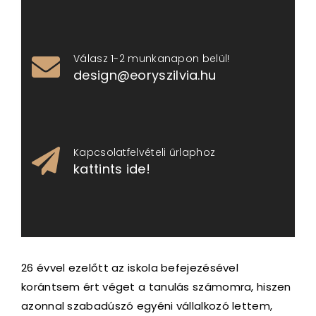
Válasz 1-2 munkanapon belül!
design@eoryszilvia.hu
Kapcsolatfelvételi űrlaphoz
kattints ide!
26 évvel ezelőtt az iskola befejezésével
korántsem ért véget a tanulás számomra, hiszen
azonnal szabadúszó egyéni vállalkozó lettem,