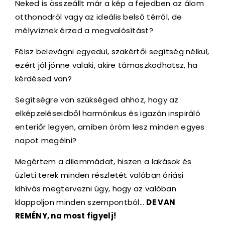
Neked is összeállt már a kép a fejedben az álom
otthonodról vagy az ideális belső térről, de
mélyvíznek érzed a megvalósítást?
Félsz belevágni egyedül, szakértői segítség nélkül,
ezért jól jönne valaki, akire támaszkodhatsz, ha
kérdésed van?
Segítségre van szükséged ahhoz, hogy az
elképzeléseidből harmónikus és igazán inspiráló
enteriőr legyen, amiben öröm lesz minden egyes
napot megélni?
Megértem a dilemmádat, hiszen a lakások és
üzleti terek minden részletét valóban óriási
kihívás megtervezni úgy, hogy az valóban
klappoljon minden szempontból…
DE VAN
REMÉNY, na most figyelj!