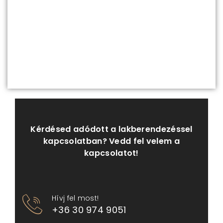
építész
lettem…
Kérdésed adódott a lakberendezéssel
kapcsolatban? Vedd fel velem a
kapcsolatot!
Hívj fel most!
+36 30 974 9051