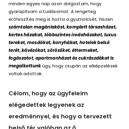
minden egyes nap azon dolgoztam, hogy
gyarapítsam a tudásomat. A rengeteg
erőfeszítés meg is hozta a gyümölcsét, hiszen
számtalan
magánlakást, komplett társasházat,
kertes házakat, többszintes irodaházakat, luxus
tereket, mosdókat, konyhákat, hotelek belső
terét, kávézókat, sörözőket, éttermeket,
fogászatot, apartmanházat és cukrászdákat
is
megalkottunk
úgy, hogy csupán az elképzelések
voltak adottak.
Célom, hogy az ügyfeleim
elégedettek legyenek az
eredménnyel, és hogy a tervezett
belső tér valóban az ő