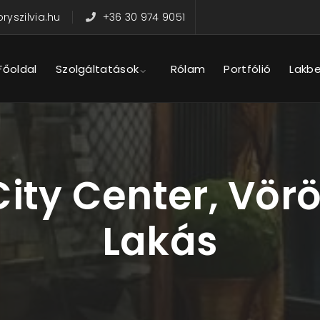
yszilvia.hu
+36 30 974 9051
Főoldal
Szolgáltatások
Rólam
Portfólió
Lakb
ity Center, Vör
Lakás