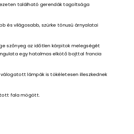
zeten található gerendák tagoltsága
bb és világosabb, szürke tónusú árnyalatai
ge szőnyeg az időtlen kárpitok melegségét
angulata egy hatalmas elkötő bojttal francia
 válogatott lámpák is tökéletesen illeszkednek
ított fala mögött.