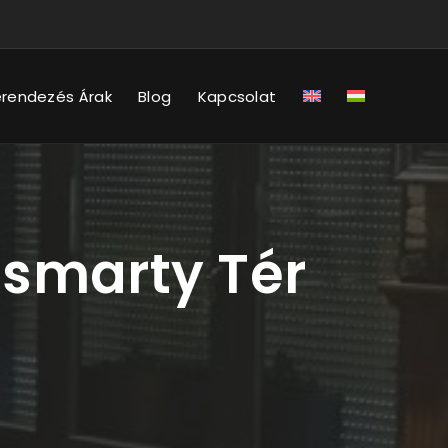
erendezés Árak
Blog
Kapcsolat
ösmarty Tér