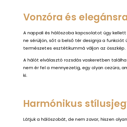
Vonzóra és elegánsra
A nappali és hálószoba kapcsolatot úgy kellet
ne sérüljön, sőt a belső tér designja a funkciót
természetes esztétikummá váljon az összkép.
A hálót elválasztó rozsdás vaskeretben találh
nem ér fel a mennyezetig, egy olyan cezúra, a
ki.
Harmónikus stílusje
Látjuk a hálószobát, de nem zavar, hiszen olyan