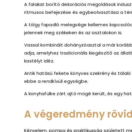
A falakat borító dekorációs megoldások induszt
ritmusos befejezése és egybeolvasztása a tér
A tölgy fapadló melegsége kellemes kapcsoló
jelennek meg székeken és az asztalokon is.
Vassal kombinált dohányzóasztal a már koráb
adja, amelyhez tradicionális kiegészítő az álla
kastélyt idéz.
Antik hatású fekete könyves szekrény és tálaló 
ebbe a rendkívüli egységbe.
A konyhafülke zárt ajtó mögé került, és egy ha
A végeredmény rövi
Kényelem, pompa és praktikusság született me