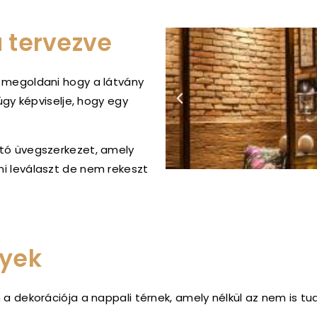
 tervezve
t megoldani hogy a látvány
 úgy képviselje, hogy egy
ató üvegszerkezet, amely
mi leválaszt de nem rekeszt
gyek
 a dekorációja a nappali térnek, amely nélkül az nem is tud