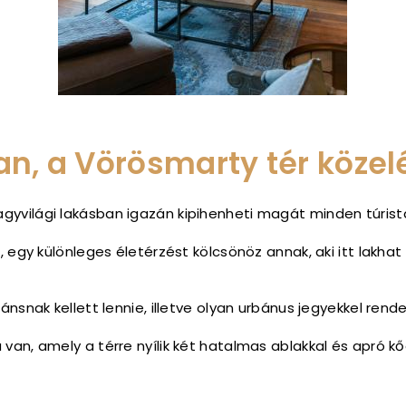
n, a Vörösmarty tér köze
nagyvilági lakásban igazán kipihenheti magát minden túrist
, egy különleges életérzést kölcsönöz annak, aki itt lakha
ánsnak kellett lennie, illetve olyan urbánus jegyekkel rende
van, amely a térre nyílik két hatalmas ablakkal és apró kő