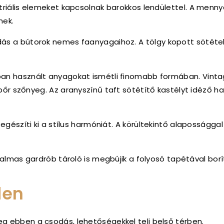
riális elemeket kapcsolnak barokkos lendülettel.
A mennye
nek.
dás a bútorok nemes faanyagaihoz.
A tölgy kopott sötéte
ban használt anyagokat ismétli finomabb formában.
Vinta
tbőr szőnyeg.
Az aranyszínű taft sötétítő kastélyt idéző h
egészíti ki a stílus harmóniát.
A körültekintő alapossággal
talmas gardrób tároló is megbújik a folyosó tapétával bor
den
g ebben a csodás, lehetőségekkel teli belső térben.