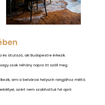
lében
a és átutazó, aki Budapestre érkezik.
t vagy csak néhány napra itt száll meg.
lkezik, ami a belvárosi helyszín rangjához méltó.
erkéllyel, azért nem szabhattuk fel apró