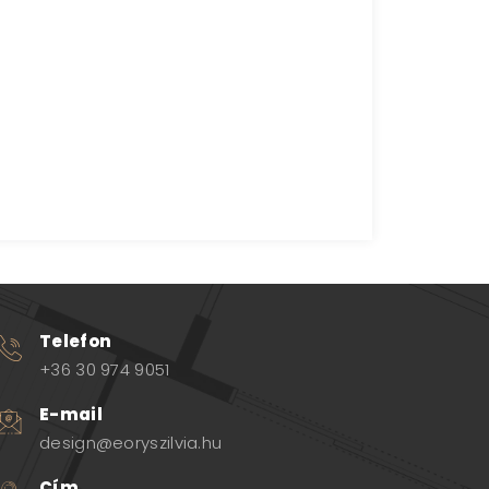
Telefon
+36 30 974 9051
E-mail
design@eoryszilvia.hu
Cím