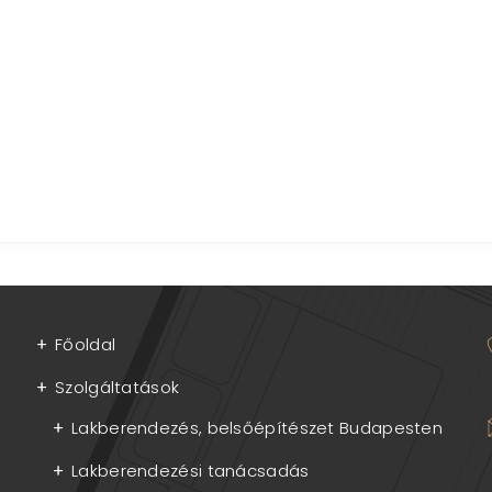
Főoldal
Szolgáltatások
Lakberendezés, belsőépítészet Budapesten
Lakberendezési tanácsadás