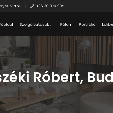
yszilvia.hu
+36 30 974 9051
Főoldal
Szolgáltatások
Rólam
Portfólió
Lakb
zéki Róbert, Bu