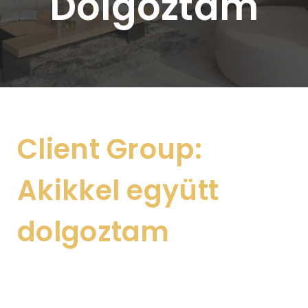
Dolgoztam
Client Group:
Akikkel együtt
dolgoztam